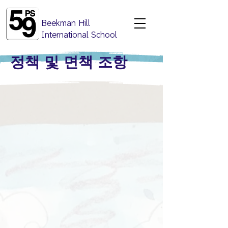
Beekman Hill
International School
정책 및 면책 조항